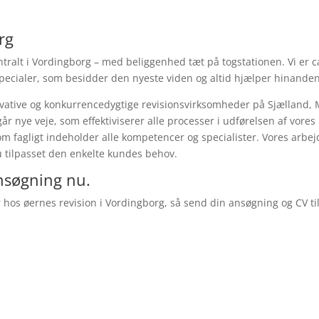
rg
entralt i Vordingborg – med beliggenhed tæt på togstationen. Vi er c
ecialer, som besidder den nyeste viden og altid hjælper hinanden
ovative og konkurrencedygtige revisionsvirksomheder på Sjælland,
 går nye veje, som effektiviserer alle processer i udførelsen af vores
om fagligt indeholder alle kompetencer og specialister. Vores arbej
eau tilpasset den enkelte kundes behov.
ansøgning nu.
er hos øernes revision i Vordingborg, så send din ansøgning og CV til