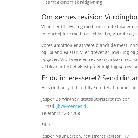
samt økonomisk rådgivning
Om øernes revision Vordingbo
Vi holder til i lyse og moderniserede lokaler c
medarbejdere med forskellige baggrunde og sp
Vores ambition er at være blandt de mest inn
og Lolland Falster. Vi er drevet af udvikling og
opgaver. Vi vil være en revisionsvirksomhed, s
vil blive udført effektivt på et højt fagligt niv
Er du interesseret? Send din 
Hvis du har lyst til at blive en del af teamet h
Jesper Bo Winther, statsautoriseret revisor
E-mail:
jbw@oernes.dk
Telefon: 5128 4708
Eller
Jesper Naur Larsen, registreret revisor, HD