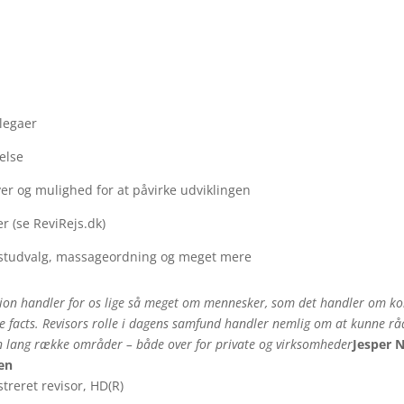
llegaer
else
er og mulighed for at påvirke udviklingen
r (se ReviRejs.dk)
 festudvalg, massageordning og meget mere
sion handler for os lige så meget om mennesker, som det handler om ko
 facts. Revisors rolle i dagens samfund handler nemlig om at kunne rå
n lang række områder – både over for private og virksomheder
Jesper 
en
streret revisor, HD(R)