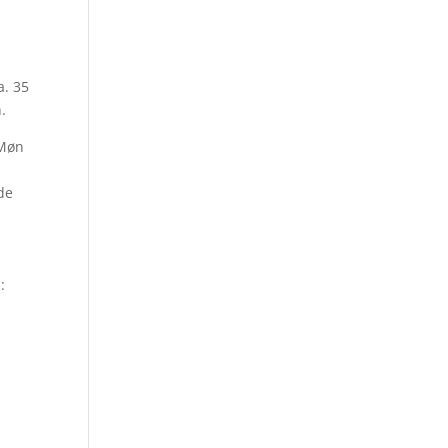
a. 35
.
 Møn
de
: