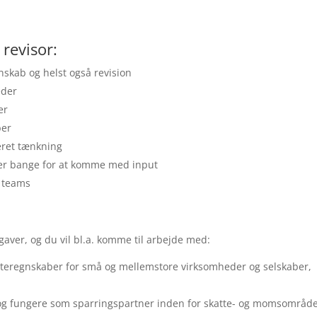
 revisor:
nskab og helst også revision
eder
er
ber
ret tænkning
ke er bange for at komme med input
i teams
pgaver, og du vil bl.a. komme til arbejde med:
teregnskaber for små og mellemstore virksomheder og selskaber,
og fungere som sparringspartner inden for skatte- og momsområde